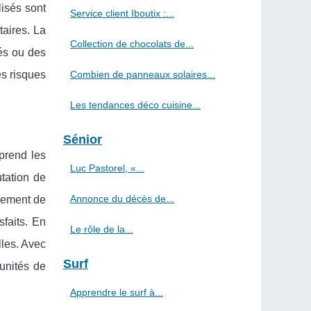
isés sont
Service client Iboutix :...
taires. La
Collection de chocolats de...
és ou des
es risques
Combien de panneaux solaires...
Les tendances déco cuisine...
Sénior
prend les
Luc Pastorel, «...
tation de
Annonce du décès de...
agement de
sfaits. En
Le rôle de la...
les. Avec
Surf
unités de
Apprendre le surf à...