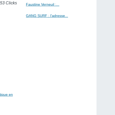
053 Clicks
Faustine Verneuil :...
GANG SURF : l'adresse...
tique en