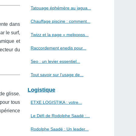
Tatouage éphémère au jagua...
Chauffage piscine : comment...
ente dans
r le surf,
Twizz et la page « melpopss...
amique et
Raccordement enedis pour...
secteur du
Seo : un levier essentiel...
Tout savoir sur l’usage de...
Logistique
de glisse.
pour tous
ETXE LOGISTIKA : votre...
xpérience
Le Défi de Rodolphe Saadé :...
Rodolphe Saadé : Un leader...