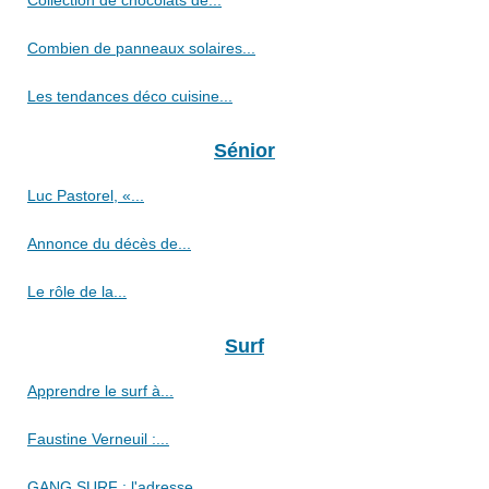
Collection de chocolats de...
Combien de panneaux solaires...
Les tendances déco cuisine...
Sénior
Luc Pastorel, «...
Annonce du décès de...
Le rôle de la...
Surf
Apprendre le surf à...
Faustine Verneuil :...
GANG SURF : l'adresse...