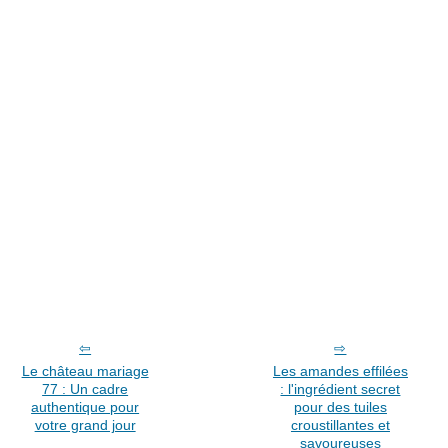
Le château mariage
Les amandes effilées
77 : Un cadre
: l'ingrédient secret
authentique pour
pour des tuiles
votre grand jour
croustillantes et
savoureuses