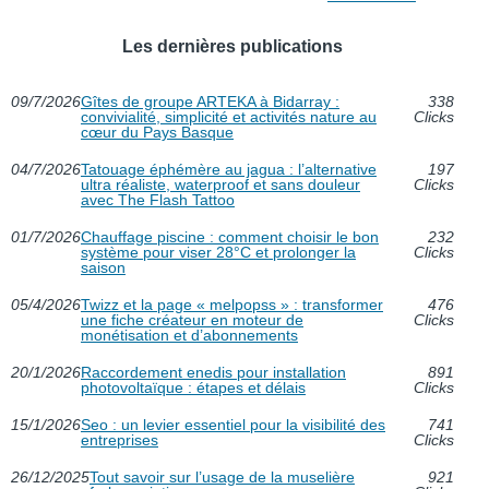
Les dernières publications
09/7/2026
Gîtes de groupe ARTEKA à Bidarray :
338
convivialité, simplicité et activités nature au
Clicks
cœur du Pays Basque
04/7/2026
Tatouage éphémère au jagua : l’alternative
197
ultra réaliste, waterproof et sans douleur
Clicks
avec The Flash Tattoo
01/7/2026
Chauffage piscine : comment choisir le bon
232
système pour viser 28°C et prolonger la
Clicks
saison
05/4/2026
Twizz et la page « melpopss » : transformer
476
une fiche créateur en moteur de
Clicks
monétisation et d’abonnements
20/1/2026
Raccordement enedis pour installation
891
photovoltaïque : étapes et délais
Clicks
15/1/2026
Seo : un levier essentiel pour la visibilité des
741
entreprises
Clicks
26/12/2025
Tout savoir sur l’usage de la muselière
921