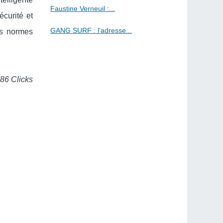
Faustine Verneuil :...
écurité et
GANG SURF : l'adresse...
es normes
386 Clicks