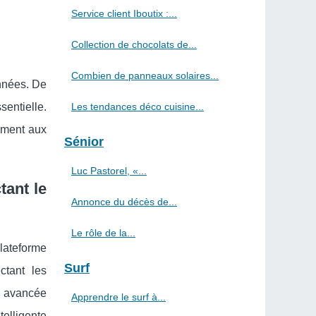
Service client Iboutix :...
Collection de chocolats de...
Combien de panneaux solaires...
nnées. De
sentielle.
Les tendances déco cuisine...
dement aux
Sénior
Luc Pastorel, «...
tant le
Annonce du décès de...
Le rôle de la...
plateforme
Surf
ctant les
e avancée
Apprendre le surf à...
elligente