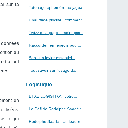
al sur la
Tatouage éphémère au jagua...
Chauffage piscine : comment...
Twizz et la page « melpopss...
 données
Raccordement enedis pour...
tention du
Seo : un levier essentiel...
e traitant
Tout savoir sur l’usage de...
ères.
Logistique
ETXE LOGISTIKA : votre...
rement en
Le Défi de Rodolphe Saadé :...
tilisées.
sé, ce qui
Rodolphe Saadé : Un leader...
t éclairé.