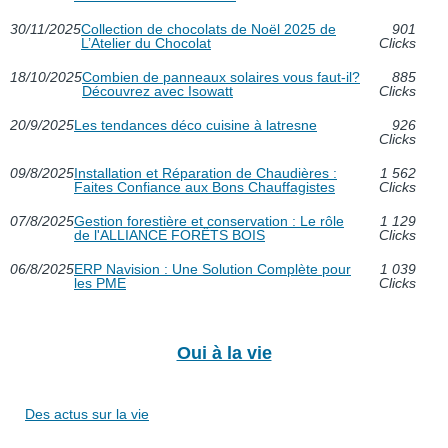
30/11/2025
Collection de chocolats de Noël 2025 de
901
L’Atelier du Chocolat
Clicks
18/10/2025
Combien de panneaux solaires vous faut-il?
885
Découvrez avec Isowatt
Clicks
20/9/2025
Les tendances déco cuisine à latresne
926
Clicks
09/8/2025
Installation et Réparation de Chaudières :
1 562
Faites Confiance aux Bons Chauffagistes
Clicks
07/8/2025
Gestion forestière et conservation : Le rôle
1 129
de l'ALLIANCE FORÊTS BOIS
Clicks
06/8/2025
ERP Navision : Une Solution Complète pour
1 039
les PME
Clicks
Oui à la vie
Des actus sur la vie