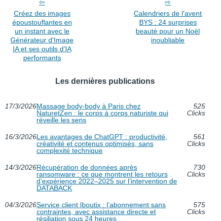
Créez des images
Calendriers de l'avent
époustouflantes en
BYS : 24 surprises
un instant avec le
beauté pour un Noël
Générateur d'Image
inoubliable
IA et ses outils d'IA
performants
Les dernières publications
17/3/2026
Massage body-body à Paris chez
525
NaturetZen : le corps à corps naturiste qui
Clicks
réveille les sens
16/3/2026
Les avantages de ChatGPT : productivité,
561
créativité et contenus optimisés, sans
Clicks
complexité technique
14/3/2026
Récupération de données après
730
ransomware : ce que montrent les retours
Clicks
d’expérience 2022–2025 sur l’intervention de
DATABACK
04/3/2026
Service client Iboutix : l’abonnement sans
575
contraintes, avec assistance directe et
Clicks
résiliation sous 24 heures