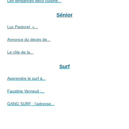
Les tendances déco cuisine...
Sénior
Luc Pastorel, «...
Annonce du décès de...
Le rôle de la...
Surf
Apprendre le surf à...
Faustine Verneuil :...
GANG SURF : l'adresse...