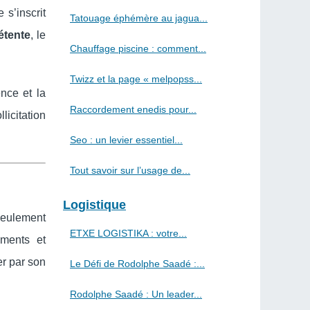
s’inscrit
Tatouage éphémère au jagua...
étente
, le
Chauffage piscine : comment...
Twizz et la page « melpopss...
nce et la
Raccordement enedis pour...
icitation
Seo : un levier essentiel...
Tout savoir sur l’usage de...
Logistique
seulement
ETXE LOGISTIKA : votre...
ements et
per par son
Le Défi de Rodolphe Saadé :...
Rodolphe Saadé : Un leader...