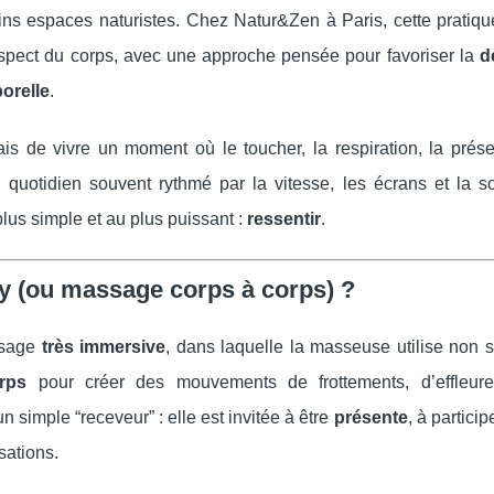
s espaces naturistes. Chez Natur&Zen à Paris, cette pratique 
espect du corps, avec une approche pensée pour favoriser la
d
orelle
.
is de vivre un moment où le toucher, la respiration, la prése
quotidien souvent rythmé par la vitesse, les écrans et la soll
lus simple et au plus puissant :
ressentir
.
y (ou massage corps à corps) ?
ssage
très immersive
, dans laquelle la masseuse utilise non 
rps
pour créer des mouvements de frottements, d’effleur
simple “receveur” : elle est invitée à être
présente
, à partici
sations.