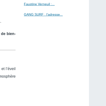
Faustine Verneuil :...
GANG SURF : l'adresse...
.
l de bien-
et l’éveil
tmosphère