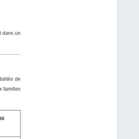
nt dans un
alités de
 familles
té