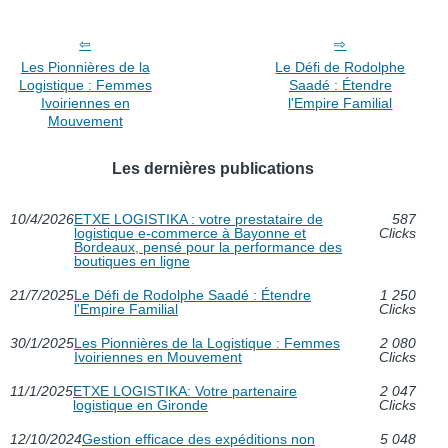
Les Pionnières de la
Le Défi de Rodolphe
Logistique : Femmes
Saadé : Étendre
Ivoiriennes en
l'Empire Familial
Mouvement
Les dernières publications
10/4/2026
ETXE LOGISTIKA : votre prestataire de
587
logistique e-commerce à Bayonne et
Clicks
Bordeaux, pensé pour la performance des
boutiques en ligne
21/7/2025
Le Défi de Rodolphe Saadé : Étendre
1 250
l'Empire Familial
Clicks
30/1/2025
Les Pionnières de la Logistique : Femmes
2 080
Ivoiriennes en Mouvement
Clicks
11/1/2025
ETXE LOGISTIKA: Votre partenaire
2 047
logistique en Gironde
Clicks
12/10/2024
Gestion efficace des expéditions non
5 048