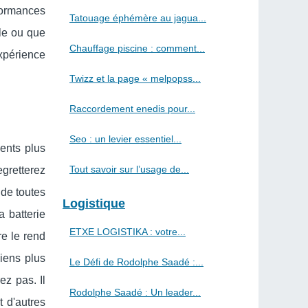
rformances
Tatouage éphémère au jagua...
lle ou que
Chauffage piscine : comment...
xpérience
Twizz et la page « melpopss...
Raccordement enedis pour...
Seo : un levier essentiel...
ents plus
Tout savoir sur l’usage de...
egretterez
 de toutes
Logistique
 batterie
ETXE LOGISTIKA : votre...
re le rend
diens plus
Le Défi de Rodolphe Saadé :...
ez pas. Il
Rodolphe Saadé : Un leader...
 d'autres