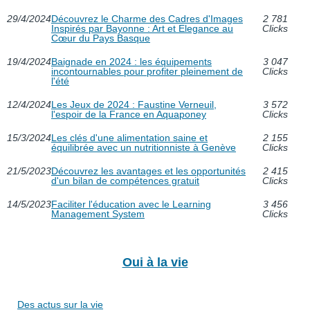
29/4/2024
Découvrez le Charme des Cadres d'Images
2 781
Inspirés par Bayonne : Art et Elegance au
Clicks
Cœur du Pays Basque
19/4/2024
Baignade en 2024 : les équipements
3 047
incontournables pour profiter pleinement de
Clicks
l'été
12/4/2024
Les Jeux de 2024 : Faustine Verneuil,
3 572
l'espoir de la France en Aquaponey
Clicks
15/3/2024
Les clés d'une alimentation saine et
2 155
équilibrée avec un nutritionniste à Genève
Clicks
21/5/2023
Découvrez les avantages et les opportunités
2 415
d'un bilan de compétences gratuit
Clicks
14/5/2023
Faciliter l'éducation avec le Learning
3 456
Management System
Clicks
Oui à la vie
Des actus sur la vie