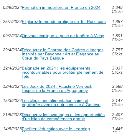
03/9/2024
Formation immobilière en France en 2024
1 849
Clicks
25/7/2024
Explorez le monde érotique de Tel-Rose.com
1 857
Clicks
09/7/2024
On vous explique la pose de fenêtre à Vichy
1 891
Clicks
29/4/2024
Découvrez le Charme des Cadres d'Images
2 757
Inspirés par Bayonne : Art et Elegance au
Clicks
Cœur du Pays Basque
19/4/2024
Baignade en 2024 : les équipements
3 037
incontournables pour profiter pleinement de
Clicks
l'été
12/4/2024
Les Jeux de 2024 : Faustine Verneuil,
3 558
l'espoir de la France en Aquaponey
Clicks
15/3/2024
Les clés d'une alimentation saine et
2 147
équilibrée avec un nutritionniste à Genève
Clicks
21/5/2023
Découvrez les avantages et les opportunités
2 407
d'un bilan de compétences gratuit
Clicks
14/5/2023
Faciliter l'éducation avec le Learning
3 445