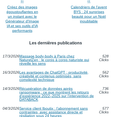
Créez des images
Calendriers de l'avent
époustouflantes en
BYS : 24 surprises
un instant avec le
beauté pour un Noël
Générateur d'Image
inoubliable
IA et ses outils d'IA
performants
Les dernières publications
17/3/2026
Massage body-body à Paris chez
528
NaturetZen : le corps à corps naturiste qui
Clicks
réveille les sens
16/3/2026
Les avantages de ChatGPT : productivité,
562
créativité et contenus optimisés, sans
Clicks
complexité technique
14/3/2026
Récupération de données après
736
ransomware : ce que montrent les retours
Clicks
d’expérience 2022–2025 sur l’intervention de
DATABACK
04/3/2026
Service client Iboutix : l’abonnement sans
577
contraintes, avec assistance directe et
Clicks
résiliation sous 24 heures