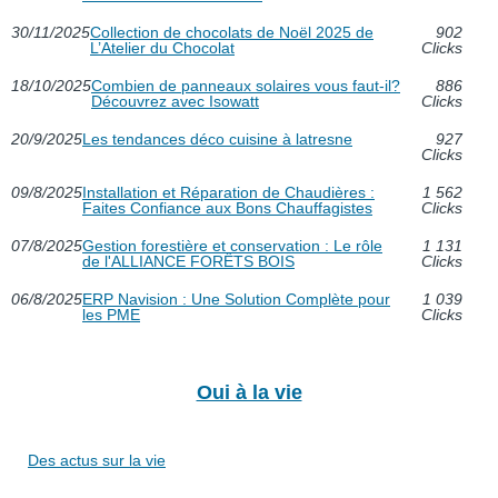
30/11/2025
Collection de chocolats de Noël 2025 de
902
L’Atelier du Chocolat
Clicks
18/10/2025
Combien de panneaux solaires vous faut-il?
886
Découvrez avec Isowatt
Clicks
20/9/2025
Les tendances déco cuisine à latresne
927
Clicks
09/8/2025
Installation et Réparation de Chaudières :
1 562
Faites Confiance aux Bons Chauffagistes
Clicks
07/8/2025
Gestion forestière et conservation : Le rôle
1 131
de l'ALLIANCE FORÊTS BOIS
Clicks
06/8/2025
ERP Navision : Une Solution Complète pour
1 039
les PME
Clicks
Oui à la vie
Des actus sur la vie