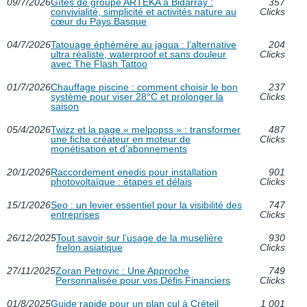
09/7/2026
Gîtes de groupe ARTEKA à Bidarray :
357
convivialité, simplicité et activités nature au
Clicks
cœur du Pays Basque
04/7/2026
Tatouage éphémère au jagua : l’alternative
204
ultra réaliste, waterproof et sans douleur
Clicks
avec The Flash Tattoo
01/7/2026
Chauffage piscine : comment choisir le bon
237
système pour viser 28°C et prolonger la
Clicks
saison
05/4/2026
Twizz et la page « melpopss » : transformer
487
une fiche créateur en moteur de
Clicks
monétisation et d’abonnements
20/1/2026
Raccordement enedis pour installation
901
photovoltaïque : étapes et délais
Clicks
15/1/2026
Seo : un levier essentiel pour la visibilité des
747
entreprises
Clicks
26/12/2025
Tout savoir sur l’usage de la muselière
930
frelon asiatique
Clicks
27/11/2025
Zoran Petrovic : Une Approche
749
Personnalisée pour vos Défis Financiers
Clicks
01/8/2025
Guide rapide pour un plan cul à Créteil
1 001