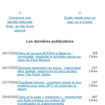
Construire une
Guide rapide pour un
identité éditoriale
plan cul à Créteil
forte : le rôle d’une
agence
Les dernières publications
09/7/2026
Gîtes de groupe ARTEKA à Bidarray :
359
convivialité, simplicité et activités nature au
Clicks
cœur du Pays Basque
04/7/2026
Tatouage éphémère au jagua : l’alternative
207
ultra réaliste, waterproof et sans douleur
Clicks
avec The Flash Tattoo
01/7/2026
Chauffage piscine : comment choisir le bon
237
système pour viser 28°C et prolonger la
Clicks
saison
05/4/2026
Twizz et la page « melpopss » : transformer
487
une fiche créateur en moteur de
Clicks
monétisation et d’abonnements