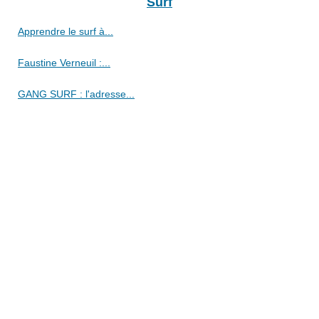
Surf
Apprendre le surf à...
Faustine Verneuil :...
GANG SURF : l'adresse...