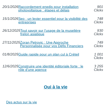
20/1/2026
Raccordement enedis pour installation
901
photovoltaïque : étapes et délais
Clicks
15/1/2026
Seo : un levier essentiel pour la visibilité des
748
entreprises
Clicks
26/12/2025
Tout savoir sur l’usage de la muselière
930
frelon asiatique
Clicks
27/11/2025
Zoran Petrovic : Une Approche
749
Personnalisée pour vos Défis Financiers
Clicks
01/8/2025
Guide rapide pour un plan cul à Créteil
1 001
Clicks
12/6/2025
Construire une identité éditoriale forte : le
3 255
rôle d’une agence
Clicks
Oui à la vie
Des actus sur la vie