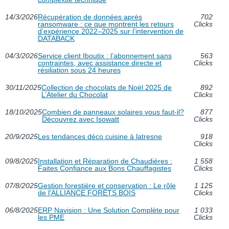
14/3/2026
Récupération de données après
702
ransomware : ce que montrent les retours
Clicks
d’expérience 2022–2025 sur l’intervention de
DATABACK
04/3/2026
Service client Iboutix : l’abonnement sans
563
contraintes, avec assistance directe et
Clicks
résiliation sous 24 heures
30/11/2025
Collection de chocolats de Noël 2025 de
892
L’Atelier du Chocolat
Clicks
18/10/2025
Combien de panneaux solaires vous faut-il?
877
Découvrez avec Isowatt
Clicks
20/9/2025
Les tendances déco cuisine à latresne
918
Clicks
09/8/2025
Installation et Réparation de Chaudières :
1 558
Faites Confiance aux Bons Chauffagistes
Clicks
07/8/2025
Gestion forestière et conservation : Le rôle
1 125
de l'ALLIANCE FORÊTS BOIS
Clicks
06/8/2025
ERP Navision : Une Solution Complète pour
1 033
les PME
Clicks