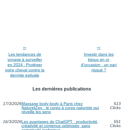
Les tendances de
Investir dans les
voyage à surveiller
bijoux en or
en 2024 : Protéger
d'occasion : un pari
votre cheval contre la
risqué ?
dermite estivale
Les dernières publications
17/3/2026
Massage body-body à Paris chez
513
NaturetZen : le corps à corps naturiste qui
Clicks
réveille les sens
16/3/2026
Les avantages de ChatGPT : productivité,
551
créativité et contenus optimisés, sans
Clicks
complexité technique