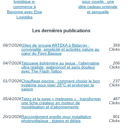
logistique e-
pour couple : une
commerce à
idée cadeau originale
Bayonne avec Etxe
et sensuelle
Logistika
Les dernières publications
09/7/2026
Gîtes de groupe ARTEKA à Bidarray :
359
convivialité, simplicité et activités nature au
Clicks
cœur du Pays Basque
04/7/2026
Tatouage éphémère au jagua : l’alternative
206
ultra réaliste, waterproof et sans douleur
Clicks
avec The Flash Tattoo
01/7/2026
Chauffage piscine : comment choisir le bon
237
système pour viser 28°C et prolonger la
Clicks
saison
05/4/2026
Twizz et la page « melpopss » : transformer
487
une fiche créateur en moteur de
Clicks
monétisation et d’abonnements
20/1/2026
Raccordement enedis pour installation
901
photovoltaïque : étapes et délais
Clicks