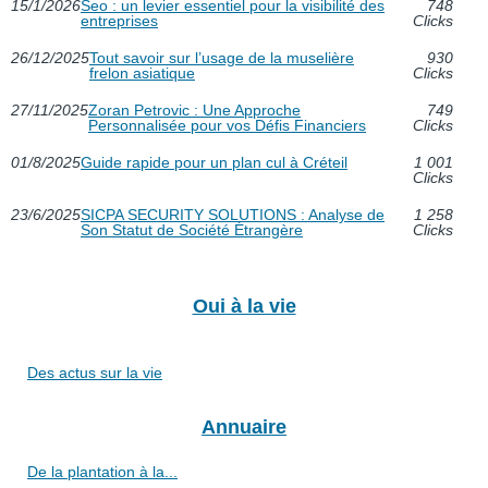
15/1/2026
Seo : un levier essentiel pour la visibilité des
748
entreprises
Clicks
26/12/2025
Tout savoir sur l’usage de la muselière
930
frelon asiatique
Clicks
27/11/2025
Zoran Petrovic : Une Approche
749
Personnalisée pour vos Défis Financiers
Clicks
01/8/2025
Guide rapide pour un plan cul à Créteil
1 001
Clicks
23/6/2025
SICPA SECURITY SOLUTIONS : Analyse de
1 258
Son Statut de Société Étrangère
Clicks
Oui à la vie
Des actus sur la vie
Annuaire
De la plantation à la...