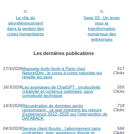
Le rôle du
Sage X3 : Un levier
géoréférencement
pour la
dans la gestion des
transformation
crises humanitaires
numérique des
entreprises
Les dernières publications
17/3/2026
Massage body-body à Paris chez
517
NaturetZen : le corps à corps naturiste qui
Clicks
réveille les sens
16/3/2026
Les avantages de ChatGPT : productivité,
555
créativité et contenus optimisés, sans
Clicks
complexité technique
14/3/2026
Récupération de données après
718
ransomware : ce que montrent les retours
Clicks
d’expérience 2022–2025 sur l’intervention de
DATABACK
04/3/2026
Service client Iboutix : l’abonnement sans
566
contraintes, avec assistance directe et
Clicks