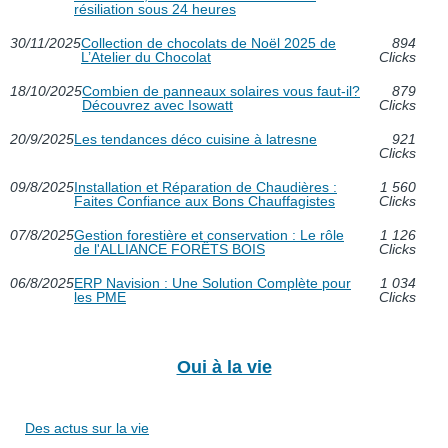
résiliation sous 24 heures
30/11/2025
Collection de chocolats de Noël 2025 de
894
L’Atelier du Chocolat
Clicks
18/10/2025
Combien de panneaux solaires vous faut-il?
879
Découvrez avec Isowatt
Clicks
20/9/2025
Les tendances déco cuisine à latresne
921
Clicks
09/8/2025
Installation et Réparation de Chaudières :
1 560
Faites Confiance aux Bons Chauffagistes
Clicks
07/8/2025
Gestion forestière et conservation : Le rôle
1 126
de l'ALLIANCE FORÊTS BOIS
Clicks
06/8/2025
ERP Navision : Une Solution Complète pour
1 034
les PME
Clicks
Oui à la vie
Des actus sur la vie