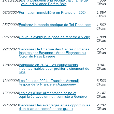
27/10/2025
De la plantation à la récolte : la chaîne de
836
valeur d'Alliance Forêts Bois
Clicks
03/9/2024
Formation immobilière en France en 2024
1 854
Clicks
25/7/2024
Explorez le monde érotique de Tel-Rose.com
1 862
Clicks
09/7/2024
On vous explique la pose de fenêtre à Vichy
1 898
Clicks
29/4/2024
Découvrez le Charme des Cadres d'Images
2 764
Inspirés par Bayonne : Art et Elegance au
Clicks
Cœur du Pays Basque
19/4/2024
Baignade en 2024 : les équipements
3 041
incontournables pour profiter pleinement de
Clicks
l'été
12/4/2024
Les Jeux de 2024 : Faustine Verneuil,
3 563
l'espoir de la France en Aquaponey
Clicks
15/3/2024
Les clés d'une alimentation saine et
2 147
équilibrée avec un nutritionniste à Genève
Clicks
21/5/2023
Découvrez les avantages et les opportunités
2 407
d'un bilan de compétences gratuit
Clicks