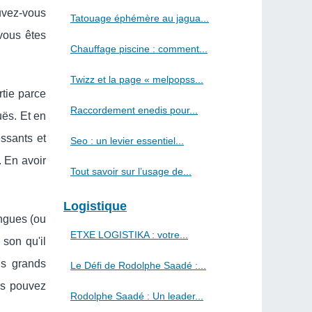
ouvez-vous
Tatouage éphémère au jagua...
vous êtes
Chauffage piscine : comment...
Twizz et la page « melpopss...
rtie parce
Raccordement enedis pour...
uës. Et en
ssants et
Seo : un levier essentiel...
. En avoir
Tout savoir sur l’usage de...
Logistique
angues (ou
ETXE LOGISTIKA : votre...
 son qu'il
us grands
Le Défi de Rodolphe Saadé :...
us pouvez
Rodolphe Saadé : Un leader...