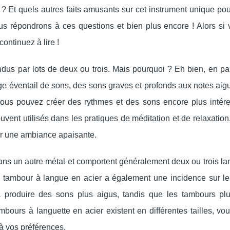
 ? Et quels autres faits amusants sur cet instrument unique p
us répondrons à ces questions et bien plus encore ! Alors si 
ontinuez à lire !
ndus par lots de deux ou trois. Mais pourquoi ? Eh bien, en pa
ge éventail de sons, des sons graves et profonds aux notes aig
vous pouvez créer des rythmes et des sons encore plus intére
vent utilisés dans les pratiques de méditation et de relaxation
éer une ambiance apaisante.
dans un autre métal et comportent généralement deux ou trois l
du tambour à langue en acier a également une incidence sur le
 à produire des sons plus aigus, tandis que les tambours pl
bours à languette en acier existent en différentes tailles, vo
 à vos préférences.