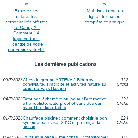
Explorez les
Maîtrisez figma en
différentes
ligne : formation
personnalités offertes
complète et pratique
par Candy.AI :
Comment l'IA
façonne-t-elle
l'identité de votre
partenaire virtuel ?
Les dernières publications
09/7/2026
Gîtes de groupe ARTEKA à Bidarray :
322
convivialité, simplicité et activités nature au
Clicks
cœur du Pays Basque
04/7/2026
Tatouage éphémère au jagua : l’alternative
191
ultra réaliste, waterproof et sans douleur
Clicks
avec The Flash Tattoo
01/7/2026
Chauffage piscine : comment choisir le bon
224
système pour viser 28°C et prolonger la
Clicks
saison
05/4/2026
Twizz et la page « melpopss » : transformer
470