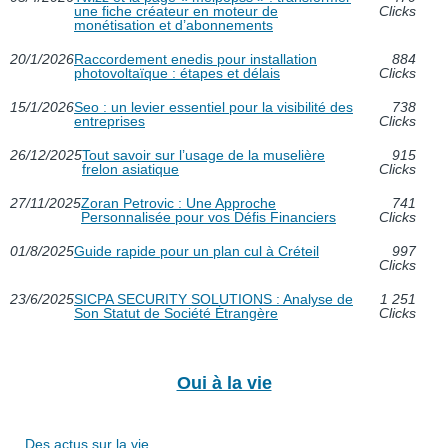
une fiche créateur en moteur de
Clicks
monétisation et d’abonnements
20/1/2026
Raccordement enedis pour installation
884
photovoltaïque : étapes et délais
Clicks
15/1/2026
Seo : un levier essentiel pour la visibilité des
738
entreprises
Clicks
26/12/2025
Tout savoir sur l’usage de la muselière
915
frelon asiatique
Clicks
27/11/2025
Zoran Petrovic : Une Approche
741
Personnalisée pour vos Défis Financiers
Clicks
01/8/2025
Guide rapide pour un plan cul à Créteil
997
Clicks
23/6/2025
SICPA SECURITY SOLUTIONS : Analyse de
1 251
Son Statut de Société Étrangère
Clicks
Oui à la vie
Des actus sur la vie