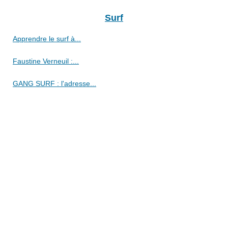
Surf
Apprendre le surf à...
Faustine Verneuil :...
GANG SURF : l'adresse...