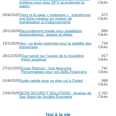
système pour viser 28°C et prolonger la
Clicks
saison
05/4/2026
Twizz et la page « melpopss » : transformer
473
une fiche créateur en moteur de
Clicks
monétisation et d’abonnements
20/1/2026
Raccordement enedis pour installation
889
photovoltaïque : étapes et délais
Clicks
15/1/2026
Seo : un levier essentiel pour la visibilité des
739
entreprises
Clicks
26/12/2025
Tout savoir sur l’usage de la muselière
917
frelon asiatique
Clicks
27/11/2025
Zoran Petrovic : Une Approche
741
Personnalisée pour vos Défis Financiers
Clicks
01/8/2025
Guide rapide pour un plan cul à Créteil
998
Clicks
23/6/2025
SICPA SECURITY SOLUTIONS : Analyse de
1 252
Son Statut de Société Étrangère
Clicks
Oui à la vie