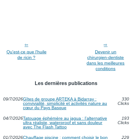
Qu'est-ce que l'huile
Devenir un
de ricin ?
chirurgien-dentiste
dans les meilleures
conditions
Les dernières publications
09/7/2026
Gîtes de groupe ARTEKA à Bidarray :
330
convivialité, simplicité et activités nature au
Clicks
cœur du Pays Basque
04/7/2026
Tatouage éphémère au jagua : l’alternative
193
ultra réaliste, waterproof et sans douleur
Clicks
avec The Flash Tattoo
01/7/2026
Chauffage piscine : comment choisir le bon
229