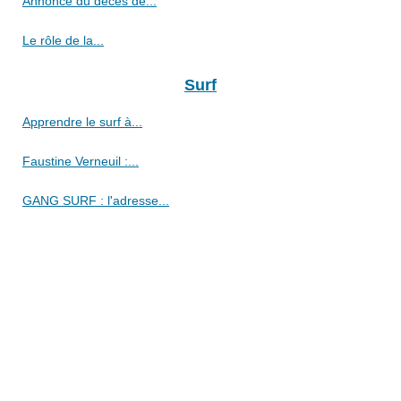
Annonce du décès de...
Le rôle de la...
Surf
Apprendre le surf à...
Faustine Verneuil :...
GANG SURF : l'adresse...