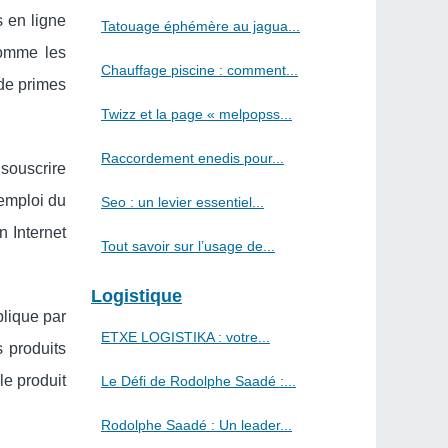
s en ligne
Tatouage éphémère au jagua...
comme les
Chauffage piscine : comment...
 de primes
Twizz et la page « melpopss...
Raccordement enedis pour...
 souscrire
 emploi du
Seo : un levier essentiel...
 Internet
Tout savoir sur l’usage de...
Logistique
plique par
ETXE LOGISTIKA : votre...
s produits
le produit
Le Défi de Rodolphe Saadé :...
Rodolphe Saadé : Un leader...