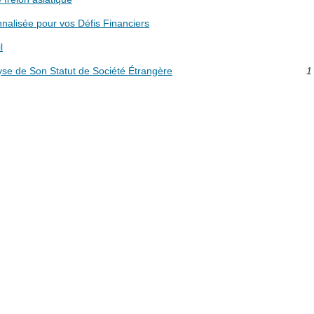
nalisée pour vos Défis Financiers
l
 de Son Statut de Société Étrangère
1