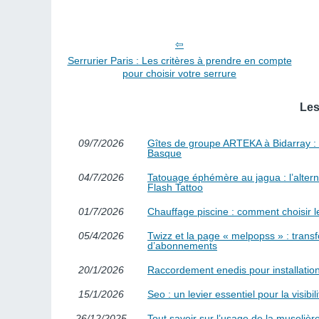
Serrurier Paris : Les critères à prendre en compte
pour choisir votre serrure
Les
09/7/2026
Gîtes de groupe ARTEKA à Bidarray : co
Basque
04/7/2026
Tatouage éphémère au jagua : l’alterna
Flash Tattoo
01/7/2026
Chauffage piscine : comment choisir l
05/4/2026
Twizz et la page « melpopss » : trans
d’abonnements
20/1/2026
Raccordement enedis pour installation
15/1/2026
Seo : un levier essentiel pour la visibi
26/12/2025
Tout savoir sur l’usage de la muselière