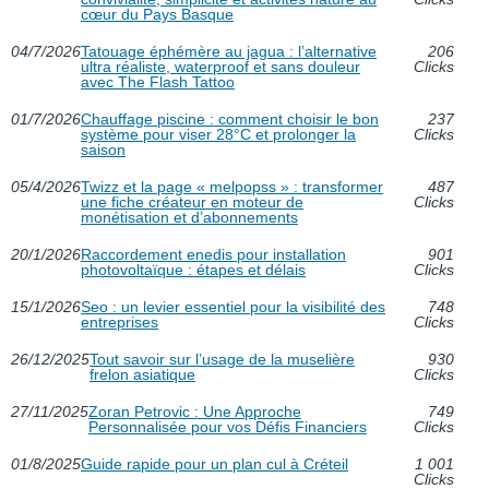
cœur du Pays Basque
04/7/2026
Tatouage éphémère au jagua : l’alternative
206
ultra réaliste, waterproof et sans douleur
Clicks
avec The Flash Tattoo
01/7/2026
Chauffage piscine : comment choisir le bon
237
système pour viser 28°C et prolonger la
Clicks
saison
05/4/2026
Twizz et la page « melpopss » : transformer
487
une fiche créateur en moteur de
Clicks
monétisation et d’abonnements
20/1/2026
Raccordement enedis pour installation
901
photovoltaïque : étapes et délais
Clicks
15/1/2026
Seo : un levier essentiel pour la visibilité des
748
entreprises
Clicks
26/12/2025
Tout savoir sur l’usage de la muselière
930
frelon asiatique
Clicks
27/11/2025
Zoran Petrovic : Une Approche
749
Personnalisée pour vos Défis Financiers
Clicks
01/8/2025
Guide rapide pour un plan cul à Créteil
1 001
Clicks